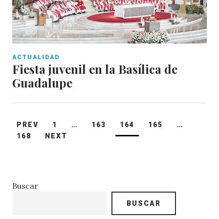
ACTUALIDAD
Fiesta juvenil en la Basílica de
Guadalupe
Paginación
PREV
1
…
163
164
165
…
de
168
NEXT
entradas
Buscar
BUSCAR