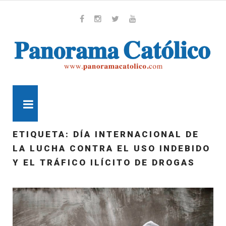
Skip
to
content
Whatsapp
Facebook
Instagram
Twitter
Youtube
MENU
ETIQUETA:
DÍA INTERNACIONAL DE
LA LUCHA CONTRA EL USO INDEBIDO
Y EL TRÁFICO ILÍCITO DE DROGAS