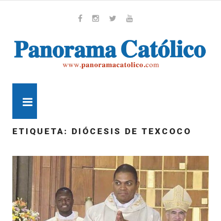
Skip
to
content
Whatsapp
Facebook
Instagram
Twitter
Youtube
MENU
ETIQUETA:
DIÓCESIS DE TEXCOCO