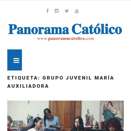
Skip
to
content
Whatsapp
Facebook
Instagram
Twitter
Youtube
MENU
ETIQUETA:
GRUPO JUVENIL MARÍA
AUXILIADORA