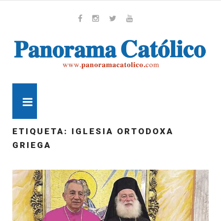
Skip
to
content
Whatsapp
Facebook
Instagram
Twitter
Youtube
MENU
ETIQUETA:
IGLESIA ORTODOXA
GRIEGA