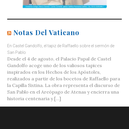
Notas Del Vaticano
En Castel Gandolfo, el tapiz de Raffaello sobre el sermón de
San Pablo
Desde el 4 de agosto, el Palacio Papal de Castel
Gandolfo acoge uno de los valiosos tapices
inspirados en los Hechos de los Apóstoles,
realizados a partir de los bocetos de Raffaello para
la Capilla Sixtina. La obra representa el discurso de
San Pablo en el Areópago de Atenas y encierra una
historia centenaria y […]