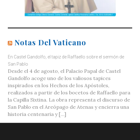
Notas Del Vaticano
En Castel Gandolfo, el tapiz de Raffaello sobre el sermón de
San Pablo
Desde el 4 de agosto, el Palacio Papal de Castel
Gandolfo acoge uno de los valiosos tapices
inspirados en los Hechos de los Apóstoles,
realizados a partir de los bocetos de Raffaello para
la Capilla Sixtina. La obra representa el discurso de
San Pablo en el Areópago de Atenas y encierra una
historia centenaria y […]