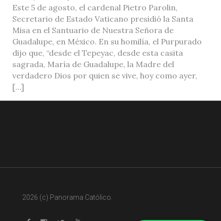
Este 5 de agosto, el cardenal Pietro Parolin,
Secretario de Estado Vaticano presidió la Santa
Misa en el Santuario de Nuestra Señora de
Guadalupe, en México. En su homilía, el Purpurado
dijo que, “desde el Tepeyac, desde esta casita
sagrada, María de Guadalupe, la Madre del
verdadero Dios por quien se vive, hoy como ayer,
[…]
2026 (c) Panorama Católico.