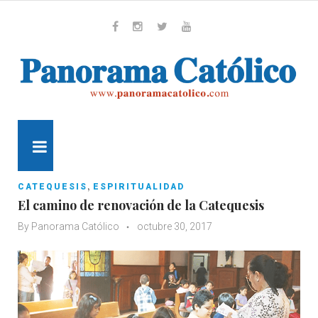
Skip
to
content
Whatsapp
Facebook
Instagram
Twitter
Youtube
MENU
,
CATEQUESIS
ESPIRITUALIDAD
El camino de renovación de la Catequesis
By
Panorama Católico
octubre 30, 2017