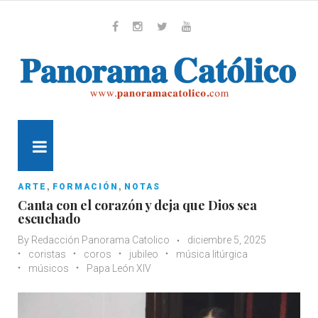
Skip
to
content
Whatsapp
Facebook
Instagram
Twitter
Youtube
MENU
,
,
ARTE
FORMACIÓN
NOTAS
Canta con el corazón y deja que Dios sea
escuchado
By
Redacción Panorama Catolico
diciembre 5, 2025
coristas
coros
jubileo
música litúrgica
músicos
Papa León XIV