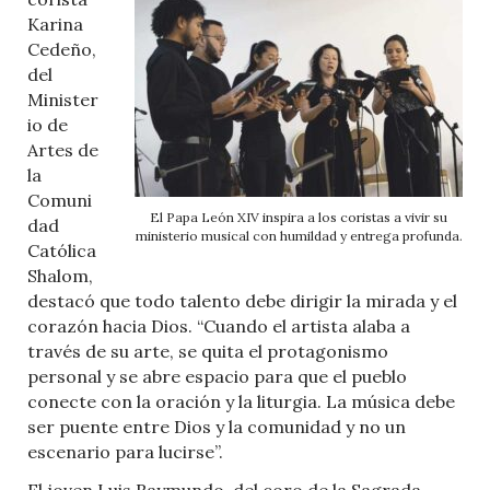
Karina
Cedeño,
del
Minister
io de
Artes de
la
Comuni
El Papa León XIV inspira a los coristas a vivir su
dad
ministerio musical con humildad y entrega profunda.
Católica
Shalom,
destacó que todo talento debe dirigir la mirada y el
corazón hacia Dios. “Cuando el artista alaba a
través de su arte, se quita el protagonismo
personal y se abre espacio para que el pueblo
conecte con la oración y la liturgia. La música debe
ser puente entre Dios y la comunidad y no un
escenario para lucirse”.
El joven Luis Raymundo, del coro de la Sagrada