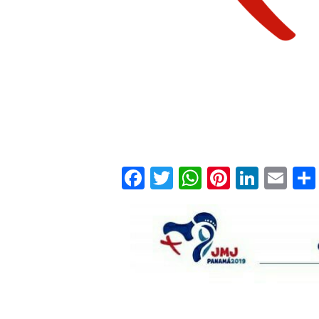
Facebook
Twitter
WhatsApp
Pinteres
Linke
Em