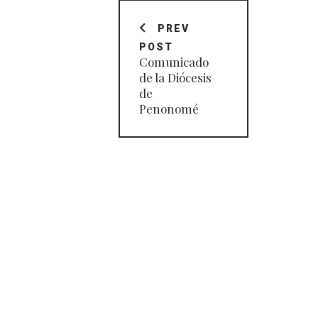
Navegación
de
PREV
POST
entradas
Comunicado
de la Diócesis
de
Penonomé