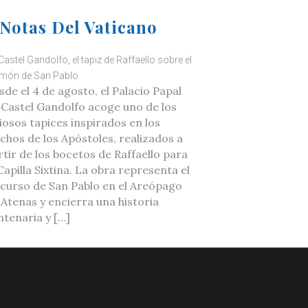
Notas Del Vaticano
Castel Gandolfo, el tapiz de Raffaello sobre el
món de San Pablo
sde el 4 de agosto, el Palacio Papal
 Castel Gandolfo acoge uno de los
liosos tapices inspirados en los
chos de los Apóstoles, realizados a
rtir de los bocetos de Raffaello para
Capilla Sixtina. La obra representa el
scurso de San Pablo en el Areópago
 Atenas y encierra una historia
ntenaria y […]