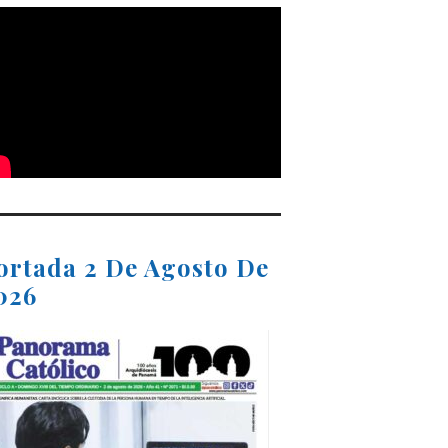
ortada 2 De Agosto De
026