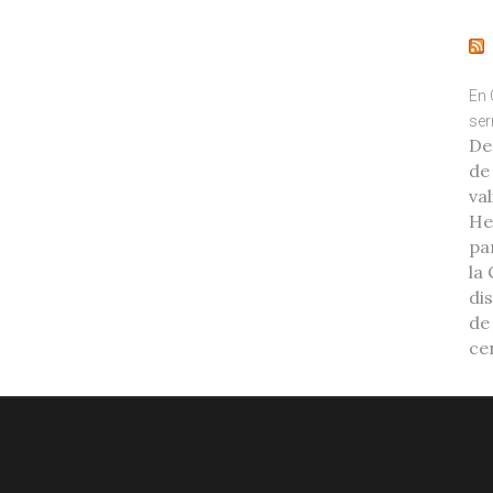
En 
ser
De
de
va
He
pa
la 
di
de
ce