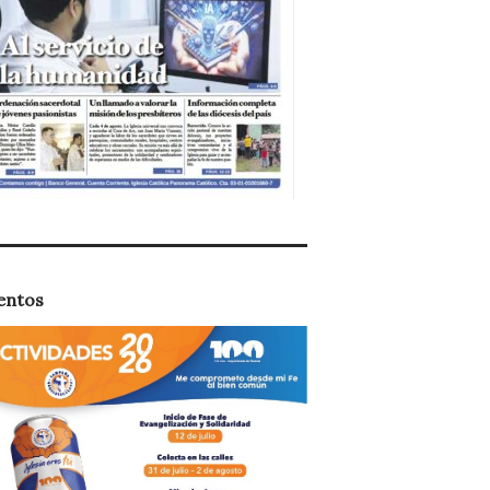
entos