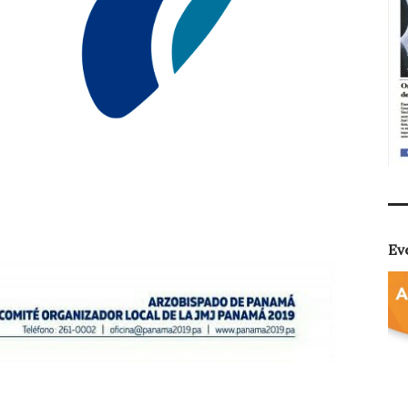
t
dIn
ail
Compartir
Ev