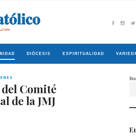
Facebook
Insta
T
NIDAD
DIÓCESIS
ESPIRITUALIDAD
VARIED
Bu
VENES
el Comité
l de la JMJ
En