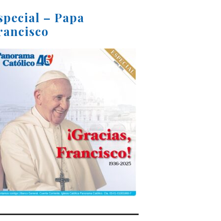
special – Papa
rancisco