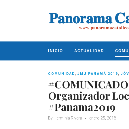
Skip
to
content
INICIO
ACTUALIDAD
COMU
,
,
COMUNIDAD
JMJ PANAMÁ 2019
JÓ
#COMUNICADO d
Organizador Loca
#Panama2019
By
Herminia Rivera
enero 25, 2018