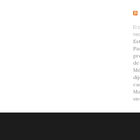
El 
nec
Es
Pa
pr
de
Mé
di
ca
Ma
vi