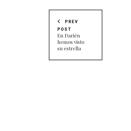
Navegación
de
PREV
POST
entradas
En Darién
hemos visto
su estrella