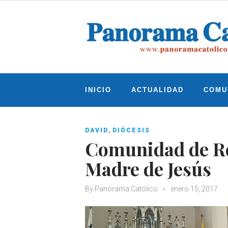
Skip
to
content
INICIO
ACTUALIDAD
COMU
,
DAVID
DIÓCESIS
Comunidad de Re
Madre de Jesús
By
Panorama Católico
enero 15, 2017