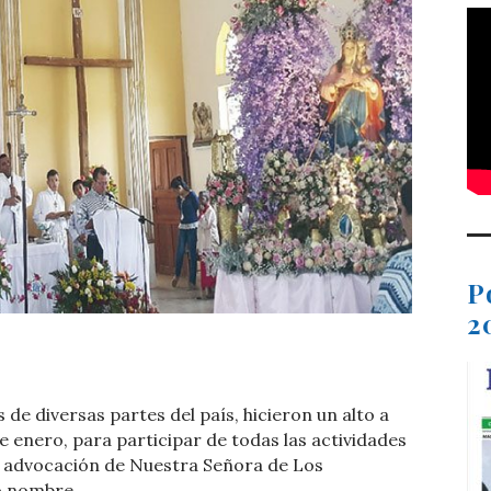
P
2
t
dIn
ail
Compartir
de diversas partes del país, hicieron un alto a
de enero, para participar de todas las actividades
la advocación de Nuestra Señora de Los
o nombre.