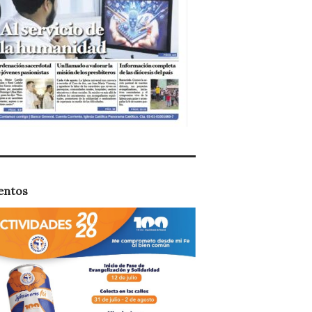
entos