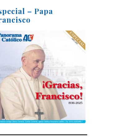
special – Papa
rancisco