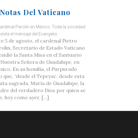
Notas Del Vaticano
cardenal Parolin en México: Toda la sociedad
esita el mensaje del Evangelio
te 5 de agosto, el cardenal Pietro
rolin, Secretario de Estado Vaticano
esidió la Santa Misa en el Santuario
 Nuestra Señora de Guadalupe, en
xico. En su homilía, el Purpurado
jo que, “desde el Tepeyac, desde esta
sita sagrada, María de Guadalupe, la
dre del verdadero Dios por quien se
ve, hoy como ayer, […]