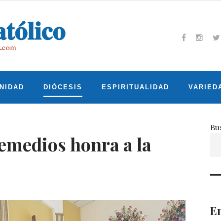
Facebook
Insta
T
NIDAD
DIÓCESIS
ESPIRITUALIDAD
VARIED
Bu
medios honra a la
En