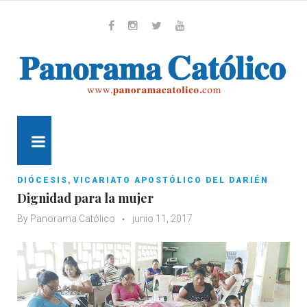
Skip
to
content
Whatsapp
Facebook
Instagram
Twitter
Youtube
MENU
,
DIÓCESIS
VICARIATO APOSTÓLICO DEL DARIÉN
Dignidad para la mujer
By
Panorama Católico
junio 11, 2017