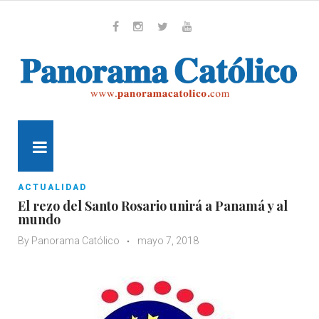
Skip
to
content
Whatsapp
Facebook
Instagram
Twitter
Youtube
MENU
ACTUALIDAD
El rezo del Santo Rosario unirá a Panamá y al
mundo
By
Panorama Católico
mayo 7, 2018