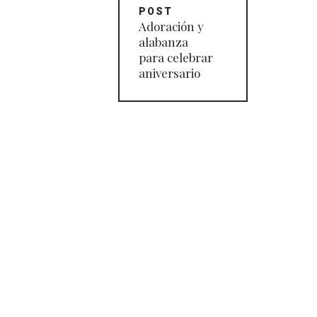
de
POST
entradas
Adoración y
alabanza
para celebrar
aniversario