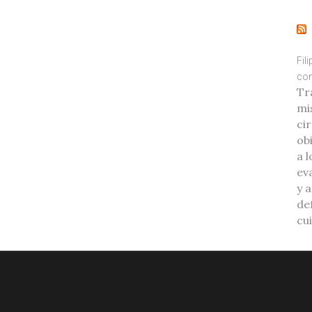
Fil
con
Tr
mi
ci
ob
a l
eva
y 
de
cu