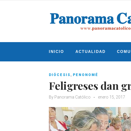
Skip
to
content
INICIO
ACTUALIDAD
COMU
,
DIÓCESIS
PENONOMÉ
Feligreses dan g
By
Panorama Católico
enero 15, 2017