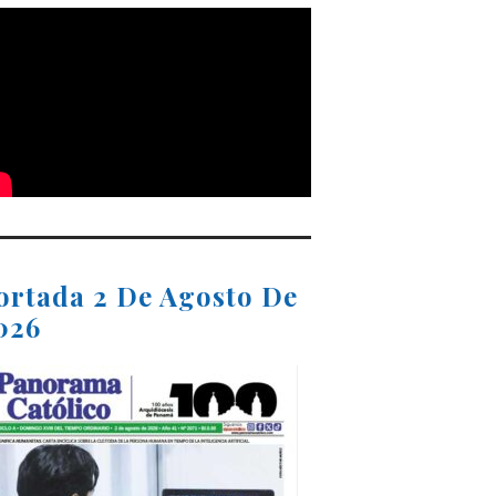
ortada 2 De Agosto De
026