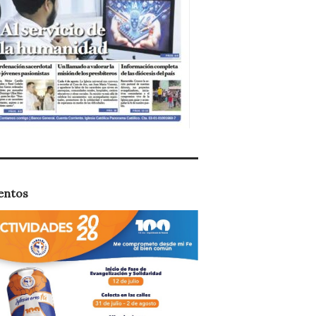
entos