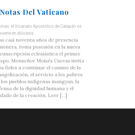
Notas Del Vaticano
ipinas: el Vicariato Apostólico de Calapán se
vierte en diócesis
as casi noventa años de presencia
sionera, toma posesión en la nueva
rcunscripción eclesiástica el primer
ispo. Monseñor Moisés Cuevas invita
os fieles a continuar el camino de la
ngelización, el servicio a los pobres
a los pueblos indígenas mangyan, la
fensa de la dignidad humana y el
idado de la creación. Leer […]