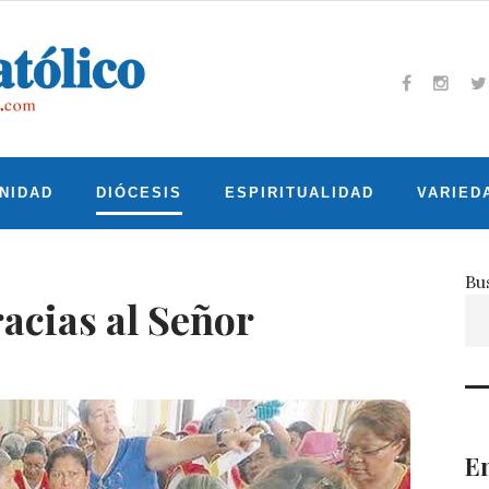
Facebook
Insta
T
NIDAD
DIÓCESIS
ESPIRITUALIDAD
VARIED
Bu
racias al Señor
En