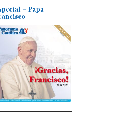
special – Papa
rancisco