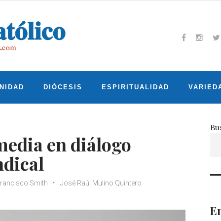
Facebook
Insta
T
NIDAD
DIÓCESIS
ESPIRITUALIDAD
VARIED
Bu
 media en diálogo
ndical
rancisco Smith
José Raúl Mulino Quintero
En