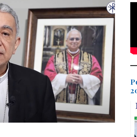
P
2
t
dIn
ail
Compartir