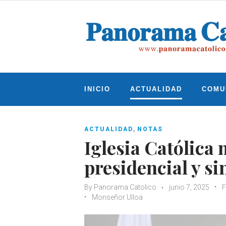
Skip
to
content
INICIO
ACTUALIDAD
COMU
,
ACTUALIDAD
NOTAS
Iglesia Católica
presidencial y si
By
Panorama Catolico
junio 7, 2025
F
Monseñor Ulloa