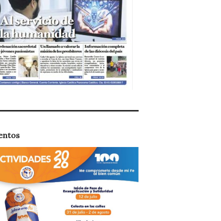
entos