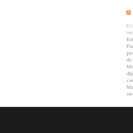
El 
nec
Es
Pa
pr
de
Mé
di
ca
Ma
vi