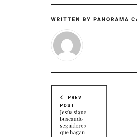
WRITTEN BY
PANORAMA C
Navegación
de
PREV
POST
entradas
Jesús sigue
buscando
seguidores
que hagan