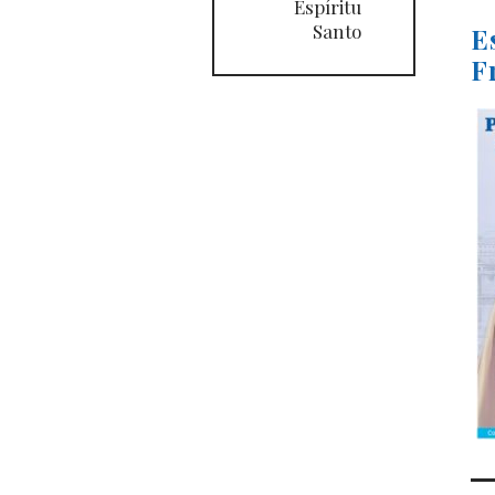
Espíritu
Santo
E
F