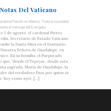
Notas Del Vaticano
cardenal Parolin en México: Toda la sociedad
esita el mensaje del Evangelio
te 5 de agosto, el cardenal Pietro
rolin, Secretario de Estado Vaticano
esidió la Santa Misa en el Santuario
 Nuestra Señora de Guadalupe, en
xico. En su homilía, el Purpurado
jo que, “desde el Tepeyac, desde esta
sita sagrada, María de Guadalupe, la
dre del verdadero Dios por quien se
ve, hoy como ayer, […]