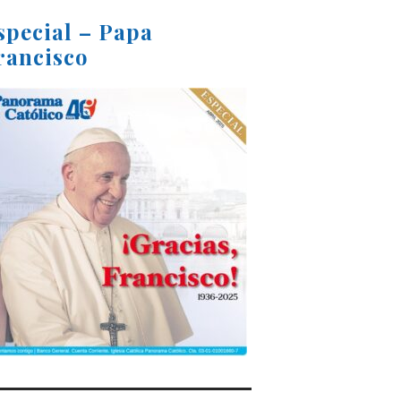
special – Papa
rancisco