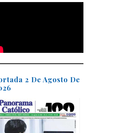
ortada 2 De Agosto De
026