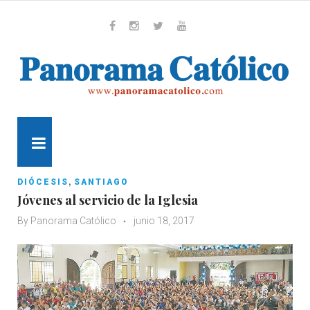
Skip
to
content
Whatsapp
Facebook
Instagram
Twitter
Youtube
MENU
,
DIÓCESIS
SANTIAGO
Jóvenes al servicio de la Iglesia
By
Panorama Católico
junio 18, 2017