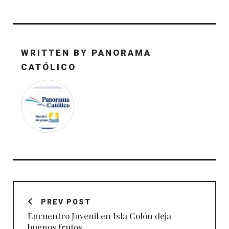
WRITTEN BY
PANORAMA
CATÓLICO
Navegación
de
PREV POST
entradas
Encuentro Juvenil en Isla Colón deja
buenos frutos