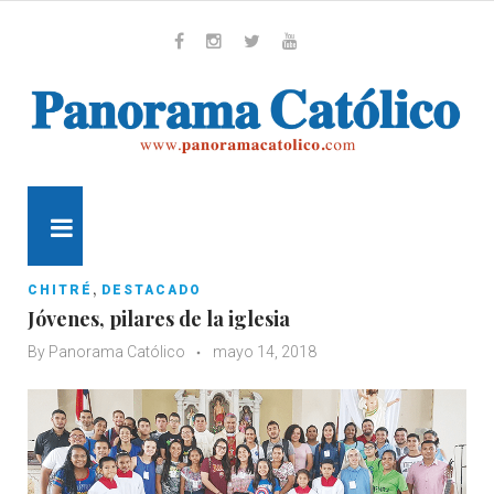
Skip
to
content
Whatsapp
Facebook
Instagram
Twitter
Youtube
MENU
,
CHITRÉ
DESTACADO
Jóvenes, pilares de la iglesia
By
Panorama Católico
mayo 14, 2018