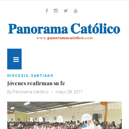
Skip
to
content
Whatsapp
Facebook
Instagram
Twitter
Youtube
MENU
,
DIÓCESIS
SANTIAGO
Jóvenes reafirman su fe
By
Panorama Católico
mayo 28, 2017