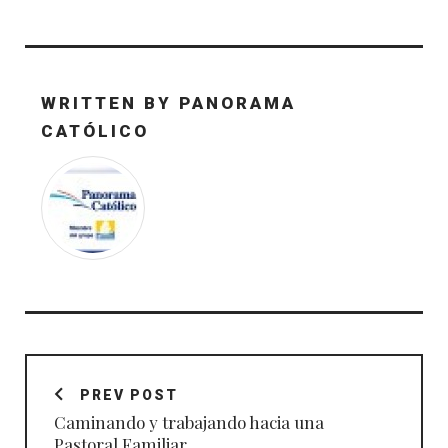
WRITTEN BY
PANORAMA
CATÓLICO
Navegación
de
PREV POST
entradas
Caminando y trabajando hacia una
Pastoral Familiar