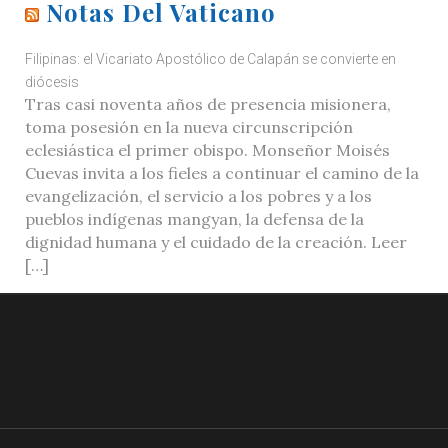
Notas Del Vaticano
Filipinas: el Vicariato Apostólico de Calapán se convierte en
diócesis
Tras casi noventa años de presencia misionera,
toma posesión en la nueva circunscripción
eclesiástica el primer obispo. Monseñor Moisés
Cuevas invita a los fieles a continuar el camino de la
evangelización, el servicio a los pobres y a los
pueblos indígenas mangyan, la defensa de la
dignidad humana y el cuidado de la creación. Leer
[…]