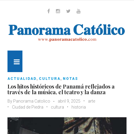
Skip
to
content
Whatsapp
Facebook
Instagram
Twitter
Youtube
MENU
,
,
ACTUALIDAD
CULTURA
NOTAS
Los hitos históricos de Panamá reflejados a
través de la música, el teatro y la danza
By
Panorama Catolico
abril 9, 2025
arte
Ciudad de Piedra
cultura
historia