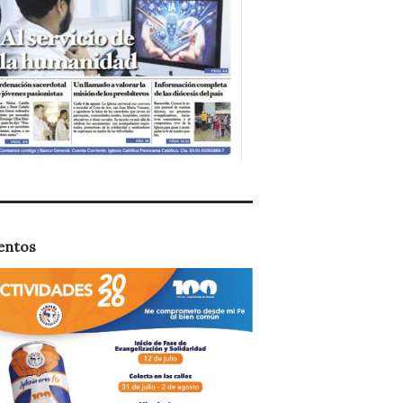
entos