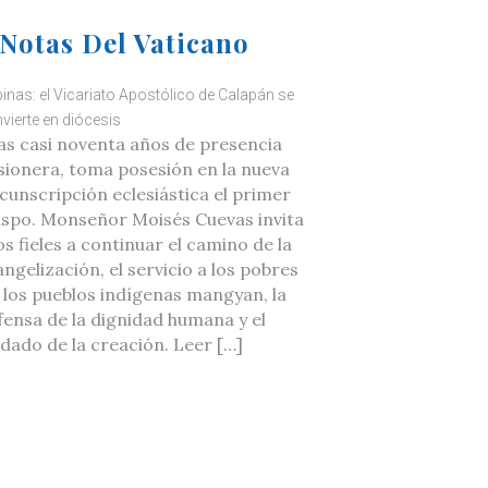
Notas Del Vaticano
ipinas: el Vicariato Apostólico de Calapán se
vierte en diócesis
as casi noventa años de presencia
sionera, toma posesión en la nueva
rcunscripción eclesiástica el primer
ispo. Monseñor Moisés Cuevas invita
os fieles a continuar el camino de la
ngelización, el servicio a los pobres
a los pueblos indígenas mangyan, la
fensa de la dignidad humana y el
idado de la creación. Leer […]