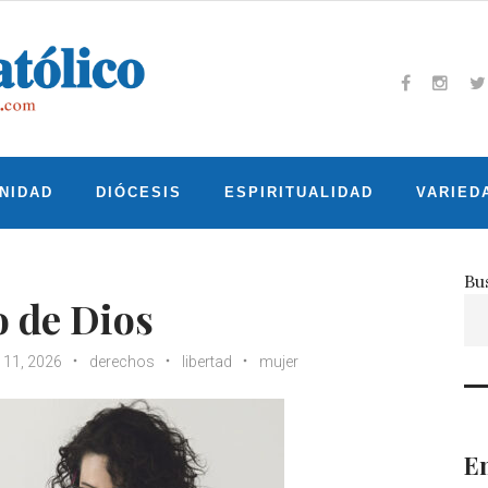
Facebook
Insta
T
NIDAD
DIÓCESIS
ESPIRITUALIDAD
VARIED
Bu
o de Dios
 11, 2026
derechos
libertad
mujer
En