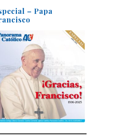
special – Papa
rancisco