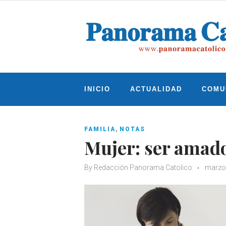
Skip
to
content
INICIO
ACTUALIDAD
COMU
,
FAMILIA
NOTAS
Mujer: ser amad
By
Redacción Panorama Catolico
marzo