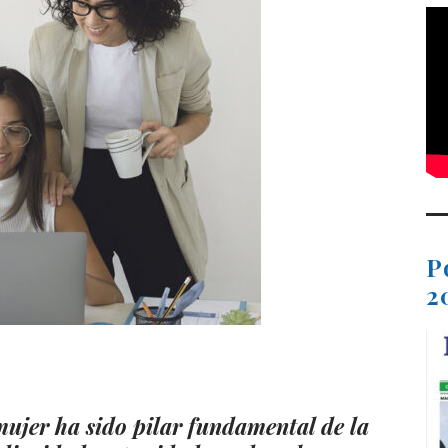
P
2
t
dIn
ail
Compartir
a mujer ha sido pilar fundamental de la