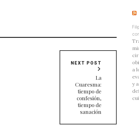
Fil
con
Tr
mi
ci
ob
NEXT POST
a l
eva
La
y 
Cuaresma:
de
tiempo de
confesión,
cu
tiempo de
sanación