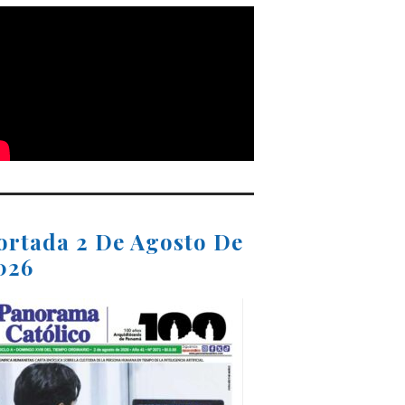
ortada 2 De Agosto De
026