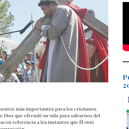
P
2
t
dIn
ail
Compartir
entos más importantes para los cristianos,
e Dios que ofrendó su vida para salvarnos del
acen referencia a los instantes que Él vivió
esurrección.