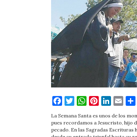
Facebook
Twitter
WhatsApp
Pinteres
Linke
Em
La Semana Santa es unos de los mom
pues recordamos a Jesucristo, hijo d
pecado. En las Sagradas Escrituras h
desde su entrada triunfal hasta su r