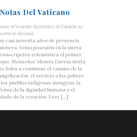
Notas Del Vaticano
ipinas: el Vicariato Apostólico de Calapán se
vierte en diócesis
as casi noventa años de presencia
sionera, toma posesión en la nueva
rcunscripción eclesiástica el primer
ispo. Monseñor Moisés Cuevas invita
os fieles a continuar el camino de la
ngelización, el servicio a los pobres
a los pueblos indígenas mangyan, la
fensa de la dignidad humana y el
idado de la creación. Leer […]