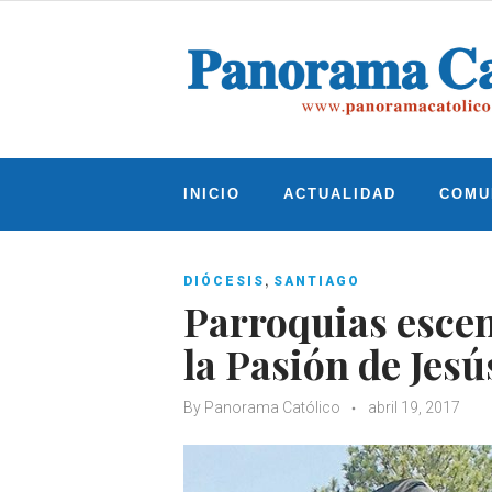
Skip
to
content
INICIO
ACTUALIDAD
COMU
,
DIÓCESIS
SANTIAGO
Parroquias escen
la Pasión de Jesú
By
Panorama Católico
abril 19, 2017