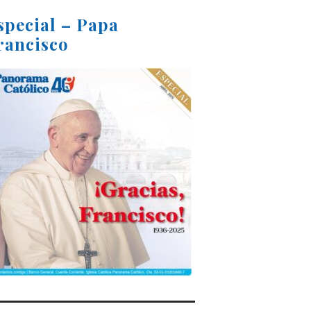
special – Papa
rancisco