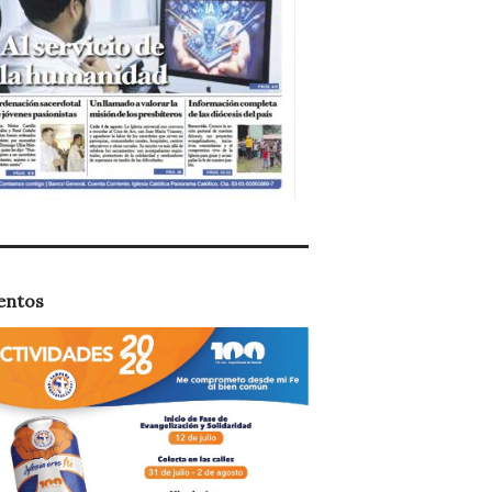
entos