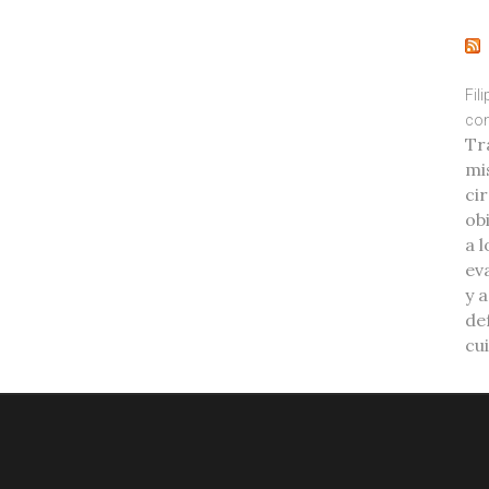
Fil
con
Tr
mi
ci
ob
a l
eva
y 
de
cu