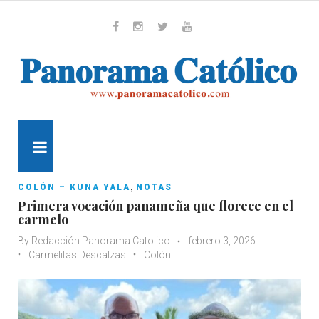
Skip
to
content
Whatsapp
Facebook
Instagram
Twitter
Youtube
MENU
,
COLÓN – KUNA YALA
NOTAS
Primera vocación panameña que florece en el
carmelo
By
Redacción Panorama Catolico
febrero 3, 2026
Carmelitas Descalzas
Colón