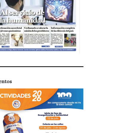
entos