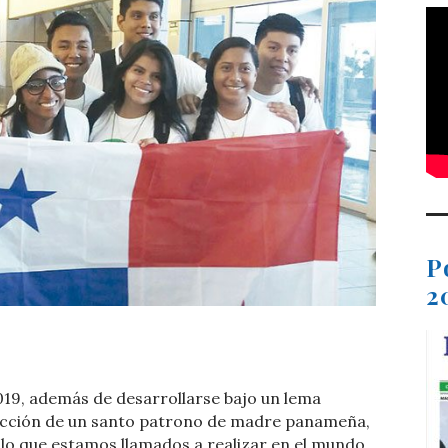
P
2
t
dIn
ail
Compartir
019, además de desarrollarse bajo un lema
elección de un santo patrono de madre panameña,
lo que estamos llamados a realizar en el mundo