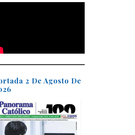
ortada 2 De Agosto De
026