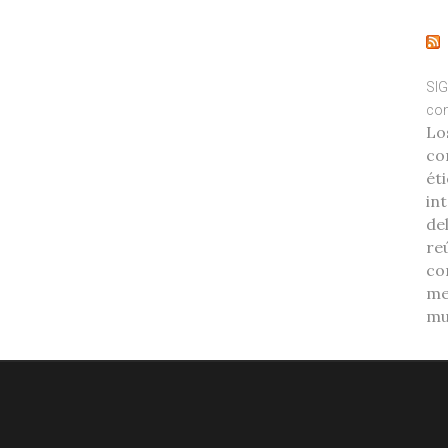
SIG
com
Lo
co
éti
int
de
re
co
me
mu