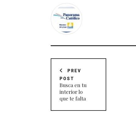
Navegación
de
PREV
POST
entradas
Busca en tu
interior lo
que te falta