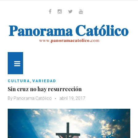
Skip
to
content
Whatsapp
Facebook
Instagram
Twitter
Youtube
MENU
,
CULTURA
VARIEDAD
Sin cruz no hay resurrección
By
Panorama Católico
abril 19, 2017