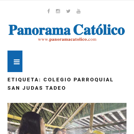
Skip
to
content
Whatsapp
Facebook
Instagram
Twitter
Youtube
MENU
ETIQUETA:
COLEGIO PARROQUIAL
SAN JUDAS TADEO