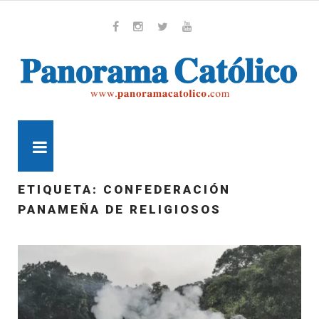
Skip
to
content
Whatsapp
Facebook
Instagram
Twitter
Youtube
MENU
ETIQUETA:
CONFEDERACIÓN
PANAMEÑA DE RELIGIOSOS