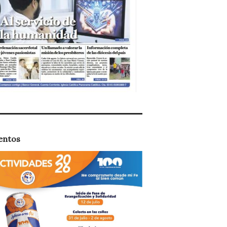
entos