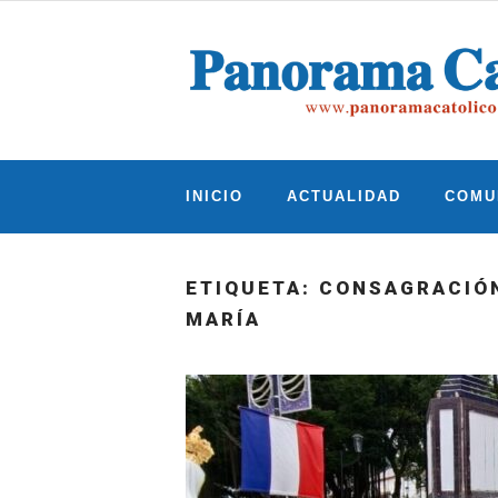
Skip
to
content
INICIO
ACTUALIDAD
COMU
ETIQUETA:
CONSAGRACIÓN
MARÍA