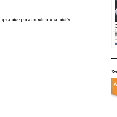
C
o
compromiso para impulsar una misión
m
p
ar
ti
r
Ev