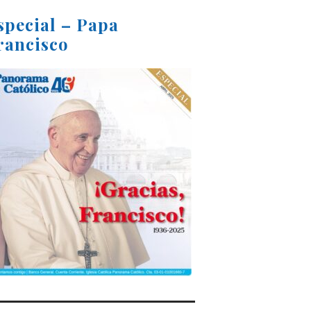
special – Papa
rancisco