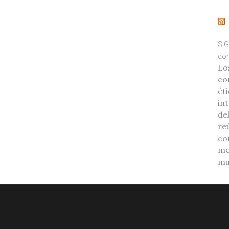
SIG
com
Lo
co
éti
int
de
re
co
me
mu