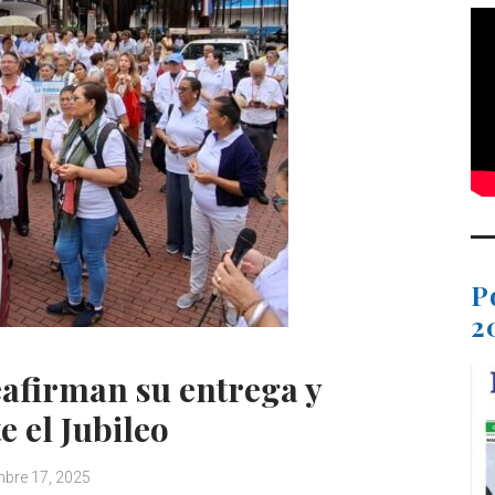
P
2
afirman su entrega y
 el Jubileo
bre 17, 2025