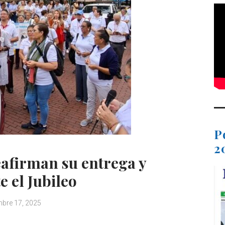
P
2
afirman su entrega y
 el Jubileo
bre 17, 2025
C