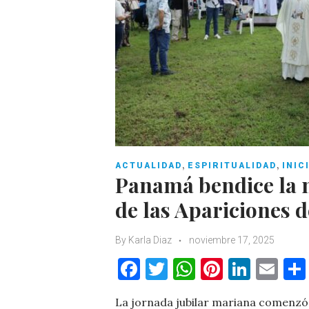
,
,
ACTUALIDAD
ESPIRITUALIDAD
INIC
Panamá bendice la n
de las Apariciones 
By
Karla Diaz
noviembre 17, 2025
F
T
W
Pi
Li
E
a
w
h
nt
n
m
La jornada jubilar mariana comenzó 