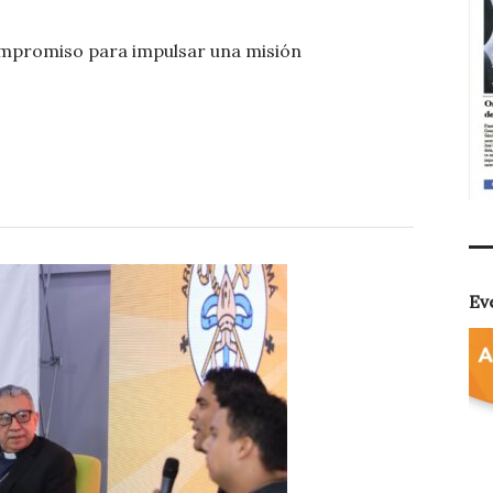
o
compromiso para impulsar una misión
m
p
ar
ti
r
Ev