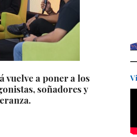
 vuelve a poner a los
V
onistas, soñadores y
eranza.
C
o