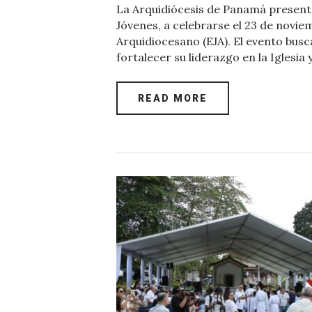
La Arquidiócesis de Panamá presentó
c
it
at
er
k
ai
Jóvenes, a celebrarse el 23 de novie
e
te
s
es
e
l
Arquidiocesano (EJA). El evento busca
fortalecer su liderazgo en la Iglesia 
b
r
A
t
dI
o
p
n
READ MORE
o
p
k