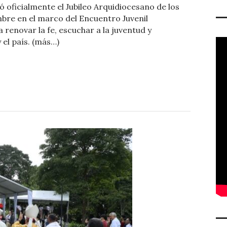
 oficialmente el Jubileo Arquidiocesano de los
m
mbre en el marco del Encuentro Juvenil
p
 renovar la fe, escuchar a la juventud y
y el país. (más…)
ar
ti
r