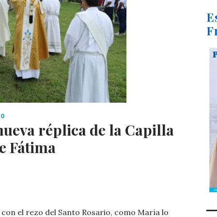
E
F
IO
ueva réplica de la Capilla
de Fátima
C
o
con el rezo del Santo Rosario, como María lo