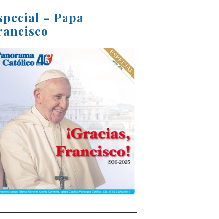
special – Papa
rancisco