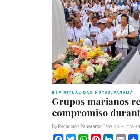
,
,
ESPIRITUALIDAD
NOTAS
PANAMÁ
Grupos marianos re
compromiso durante
By
Redacción Panorama Catolico
noviem
F
T
W
Pi
Li
E