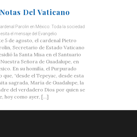
Notas Del Vaticano
cardenal Parolin en México: Toda la sociedad
esita el mensaje del Evangelio
te 5 de agosto, el cardenal Pietro
rolin, Secretario de Estado Vaticano
esidió la Santa Misa en el Santuario
 Nuestra Señora de Guadalupe, en
xico. En su homilía, el Purpurado
jo que, “desde el Tepeyac, desde esta
sita sagrada, María de Guadalupe, la
dre del verdadero Dios por quien se
ve, hoy como ayer, […]