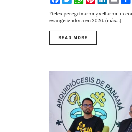
a
w
h
nt
n
m
Fieles peregrinaron y sellaron un 
c
it
at
er
k
ai
evangelizadora en 2026. (más…)
e
te
s
es
e
l
b
r
A
t
dI
READ MORE
o
p
n
o
p
k