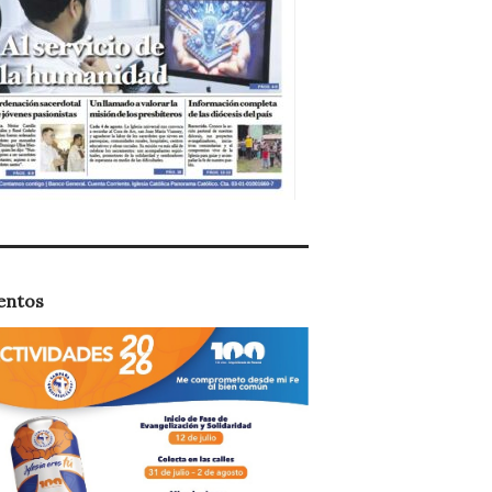
entos