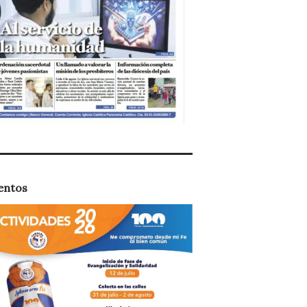
entos