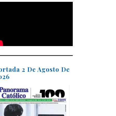
ortada 2 De Agosto De
026