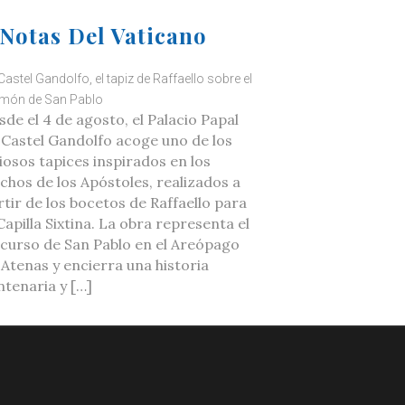
Notas Del Vaticano
Castel Gandolfo, el tapiz de Raffaello sobre el
món de San Pablo
sde el 4 de agosto, el Palacio Papal
 Castel Gandolfo acoge uno de los
liosos tapices inspirados en los
chos de los Apóstoles, realizados a
rtir de los bocetos de Raffaello para
Capilla Sixtina. La obra representa el
scurso de San Pablo en el Areópago
 Atenas y encierra una historia
ntenaria y […]