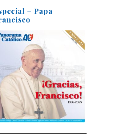
special – Papa
rancisco