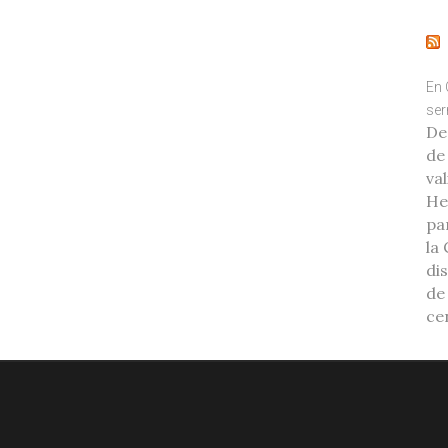
En 
ser
De
de
va
He
pa
la 
di
de
ce