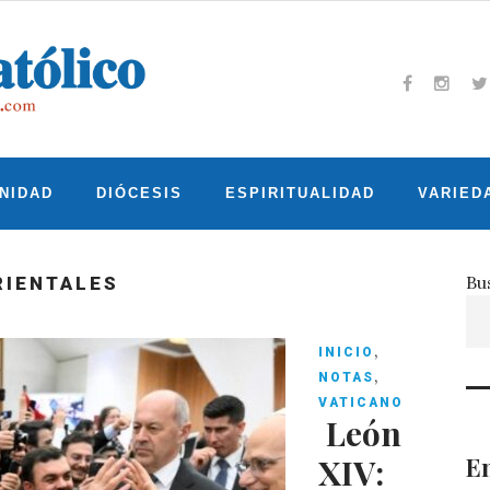
Facebook
Insta
T
NIDAD
DIÓCESIS
ESPIRITUALIDAD
VARIED
Bu
RIENTALES
,
INICIO
,
NOTAS
VATICANO
León
En
XIV: