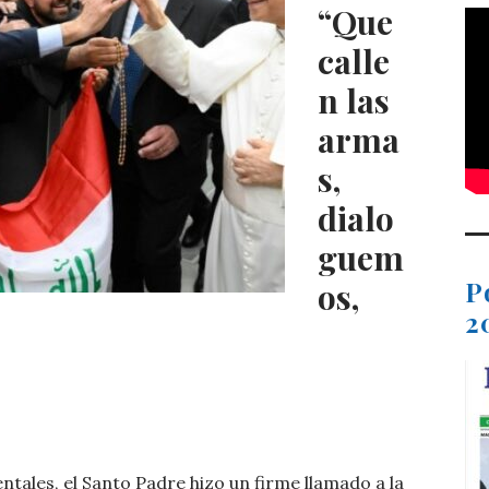
“Que
calle
n las
arma
s,
dialo
guem
P
os,
2
C
o
ientales, el Santo Padre hizo un firme llamado a la