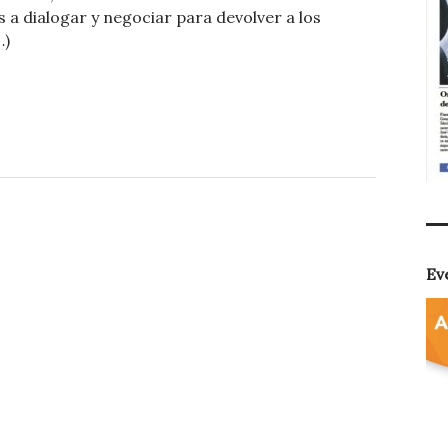
m
s a dialogar y negociar para devolver a los
p
…)
ar
ti
r
Ev