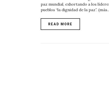
c
it
at
er
k
ai
paz mundial, exhortando a los lídere
e
te
s
es
e
l
pueblos “la dignidad de la paz”. (más
b
r
A
t
dI
o
p
n
READ MORE
o
p
k