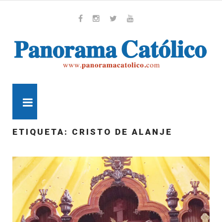
Skip
to
content
Whatsapp
Facebook
Instagram
Twitter
Youtube
MENU
ETIQUETA:
CRISTO DE ALANJE