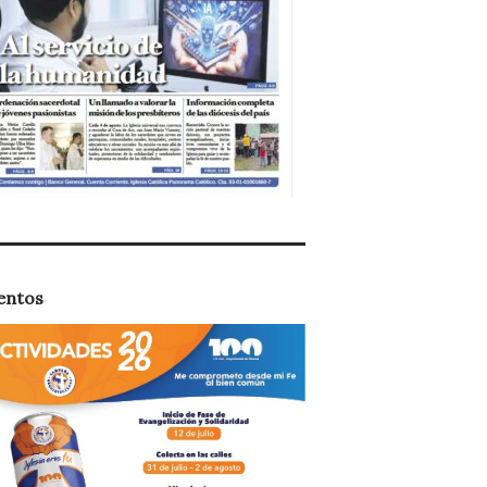
entos