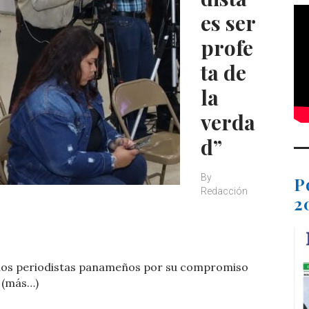
es ser
profe
ta de
la
verda
d”
By
P
Redacción
2
C
o
 los periodistas panameños por su compromiso
m
. (más…)
p