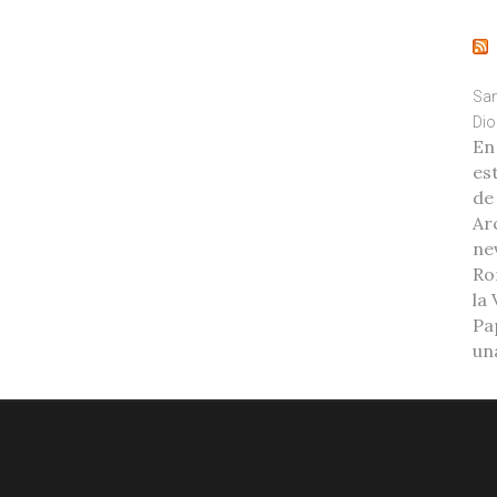
San
Dio
En
es
de
Ar
ne
Ro
la
Pa
una