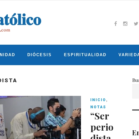
Facebook
Insta
T
NIDAD
DIÓCESIS
ESPIRITUALIDAD
VARIED
Bu
DISTA
,
INICIO
NOTAS
“Ser
perio
En
dista