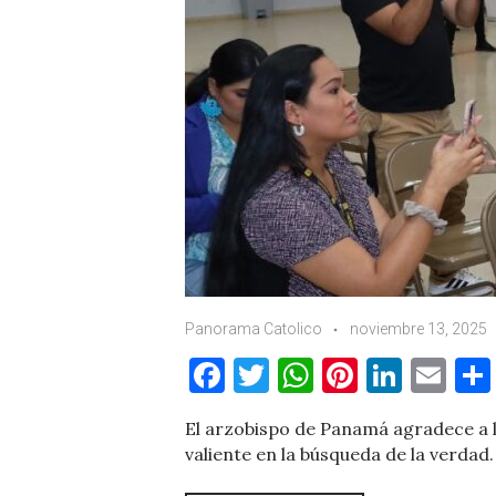
Panorama Catolico
noviembre 13, 2025
F
T
W
Pi
Li
E
a
w
h
nt
n
m
El arzobispo de Panamá agradece a
c
it
at
er
k
ai
valiente en la búsqueda de la verdad
e
te
s
es
e
l