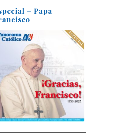
special – Papa
rancisco