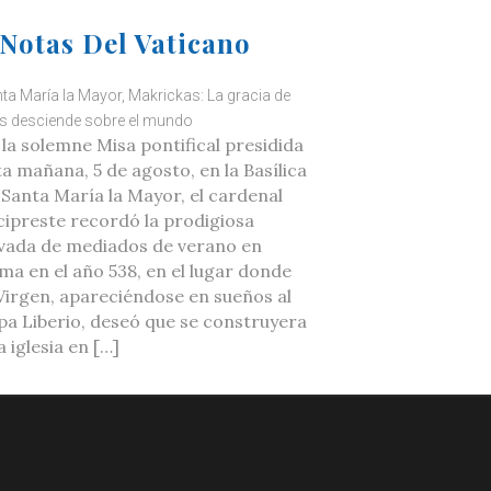
Notas Del Vaticano
ta María la Mayor, Makrickas: La gracia de
s desciende sobre el mundo
 la solemne Misa pontifical presidida
ta mañana, 5 de agosto, en la Basílica
 Santa María la Mayor, el cardenal
cipreste recordó la prodigiosa
vada de mediados de verano en
ma en el año 538, en el lugar donde
 Virgen, apareciéndose en sueños al
pa Liberio, deseó que se construyera
 iglesia en […]