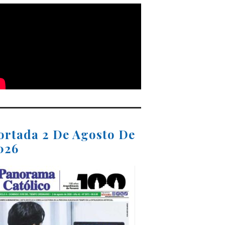
ortada 2 De Agosto De
026