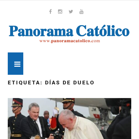
Skip
to
content
Whatsapp
Facebook
Instagram
Twitter
Youtube
MENU
ETIQUETA:
DÍAS DE DUELO