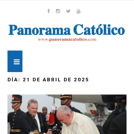
Skip
to
content
Whatsapp
Facebook
Instagram
Twitter
Youtube
MENU
DÍA:
21 DE ABRIL DE 2025