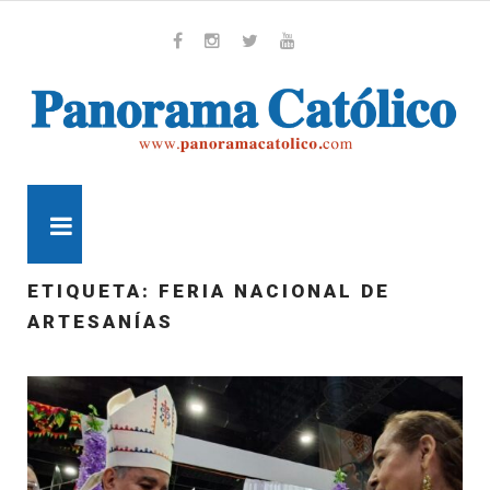
Skip
to
content
Whatsapp
Facebook
Instagram
Twitter
Youtube
MENU
ETIQUETA:
FERIA NACIONAL DE
ARTESANÍAS