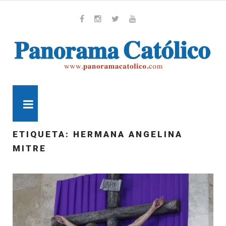
Skip
to
content
Whatsapp
Facebook
Instagram
Twitter
Youtube
MENU
ETIQUETA:
HERMANA ANGELINA
MITRE