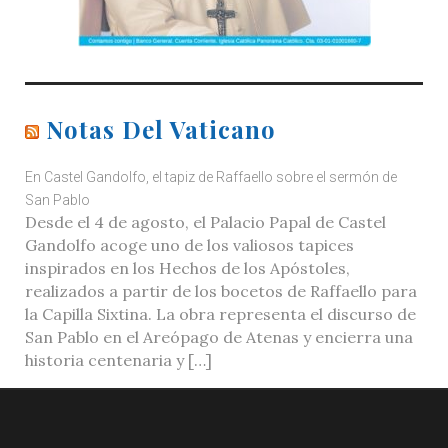
Notas Del Vaticano
En Castel Gandolfo, el tapiz de Raffaello sobre el sermón de
San Pablo
Desde el 4 de agosto, el Palacio Papal de Castel
Gandolfo acoge uno de los valiosos tapices
inspirados en los Hechos de los Apóstoles,
realizados a partir de los bocetos de Raffaello para
la Capilla Sixtina. La obra representa el discurso de
San Pablo en el Areópago de Atenas y encierra una
historia centenaria y […]