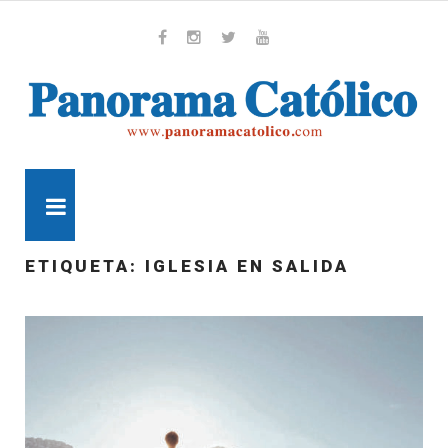
Skip
to
content
Whatsapp
Facebook
Instagram
Twitter
Youtube
MENU
ETIQUETA:
IGLESIA EN SALIDA