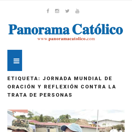
Skip
to
content
Whatsapp
Facebook
Instagram
Twitter
Youtube
MENU
ETIQUETA:
JORNADA MUNDIAL DE
ORACIÓN Y REFLEXIÓN CONTRA LA
TRATA DE PERSONAS