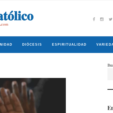
Facebook
Insta
T
NIDAD
DIÓCESIS
ESPIRITUALIDAD
VARIED
Bu
En