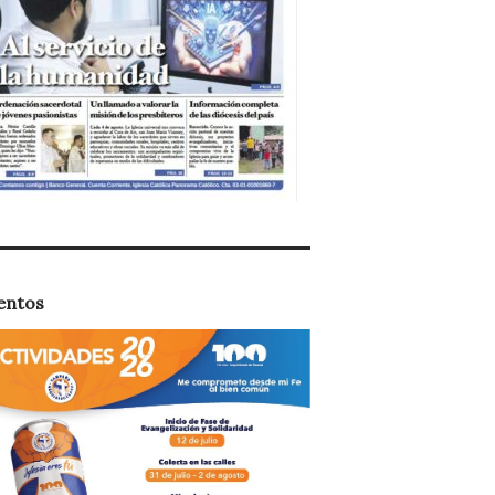
entos