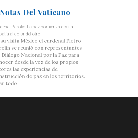
Notas Del Vaticano
denal Parolin: La paz comienza con la
atía al dolor del otro
 su visita México el cardenal Pietro
rolin se reunió con representantes
l Diálogo Nacional por la Paz para
nocer desde la voz de los propios
tores las experiencias de
nstrucción de paz en los territorios.
er todo