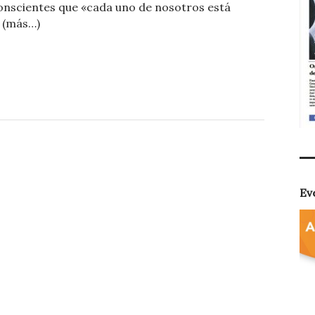
nscientes que «cada uno de nosotros está
m
. (más…)
p
ar
ti
r
Ev