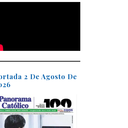
ortada 2 De Agosto De
026