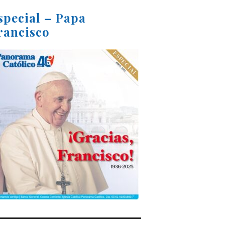
special – Papa
rancisco