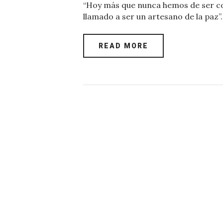
“Hoy más que nunca hemos de ser co
c
it
at
er
k
ai
llamado a ser un artesano de la paz”
e
te
s
es
e
l
b
r
A
t
dI
READ MORE
o
p
n
o
p
k