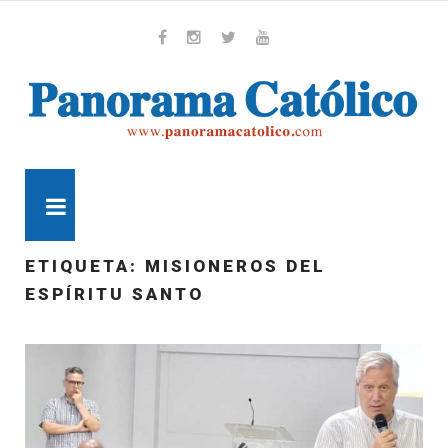
Skip
to
content
Whatsapp
Facebook
Instagram
Twitter
Youtube
MENU
ETIQUETA:
MISIONEROS DEL
ESPÍRITU SANTO