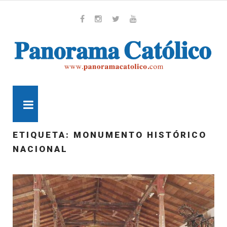
Skip
to
content
Whatsapp
Facebook
Instagram
Twitter
Youtube
MENU
ETIQUETA:
MONUMENTO HISTÓRICO
NACIONAL