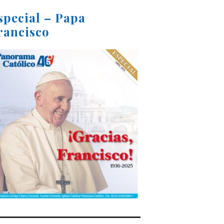
special – Papa
rancisco