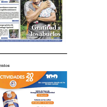
entos