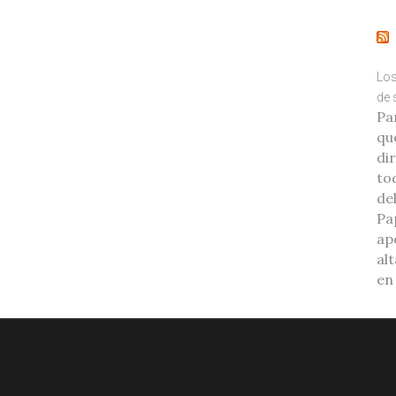
Los
de 
Pa
que
di
to
de
Pa
ap
alt
en