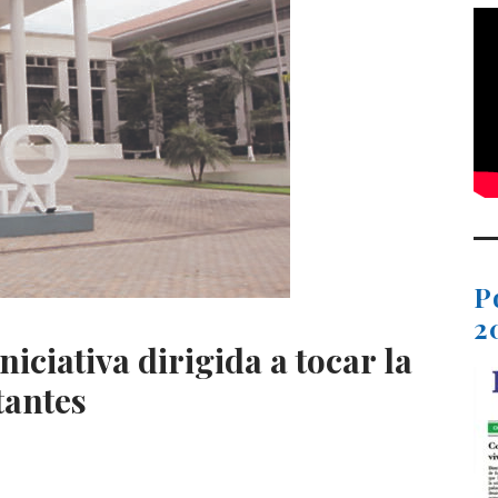
P
2
iniciativa dirigida a tocar la
tantes
C