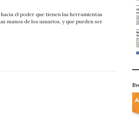
o
 hacia el poder que tienen las herramientas
m
 las manos de los usuarios, y que pueden ser
p
ar
ti
r
Ev