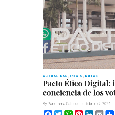
,
,
ACTUALIDAD
INICIO
NOTAS
Pacto Ético Digital: 
conciencia de los vo
By
Panorama Catolico
febrero 7, 2024
F
T
W
Pi
Li
E