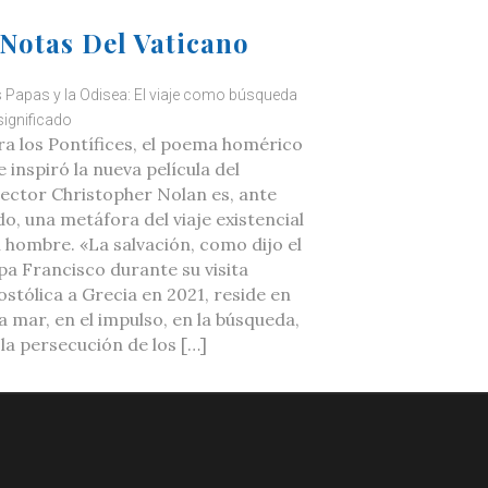
Notas Del Vaticano
 Papas y la Odisea: El viaje como búsqueda
significado
ra los Pontífices, el poema homérico
 inspiró la nueva película del
rector Christopher Nolan es, ante
do, una metáfora del viaje existencial
l hombre. «La salvación, como dijo el
pa Francisco durante su visita
ostólica a Grecia en 2021, reside en
a mar, en el impulso, en la búsqueda,
 la persecución de los […]