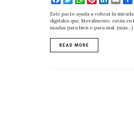
a
w
h
nt
n
m
Este pacto ayuda a voltear la mirada
c
it
at
er
k
ai
digitales que, literalmente, están en
e
te
s
es
e
l
usadas para bien o para mal. (más…)
b
r
A
t
dI
o
p
n
READ MORE
o
p
k