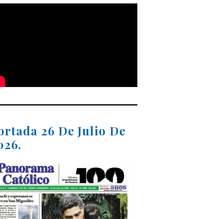
ortada 26 De Julio De
026.