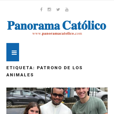
Skip
to
content
Whatsapp
Facebook
Instagram
Twitter
Youtube
MENU
ETIQUETA:
PATRONO DE LOS
ANIMALES