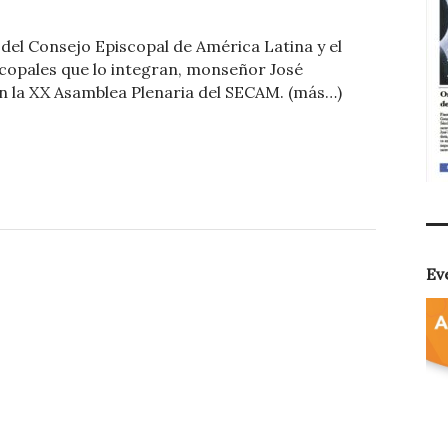
o
del Consejo Episcopal de América Latina y el
m
scopales que lo integran, monseñor José
p
n la XX Asamblea Plenaria del SECAM. (más…)
ar
ti
r
Ev