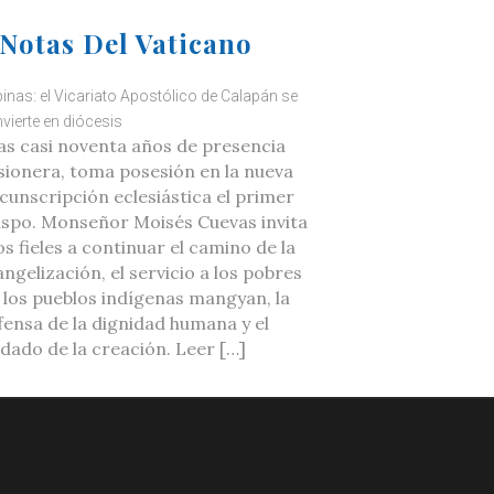
Notas Del Vaticano
ipinas: el Vicariato Apostólico de Calapán se
vierte en diócesis
as casi noventa años de presencia
sionera, toma posesión en la nueva
rcunscripción eclesiástica el primer
ispo. Monseñor Moisés Cuevas invita
os fieles a continuar el camino de la
ngelización, el servicio a los pobres
a los pueblos indígenas mangyan, la
fensa de la dignidad humana y el
idado de la creación. Leer […]