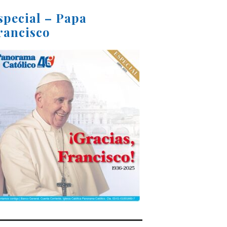
special – Papa
rancisco