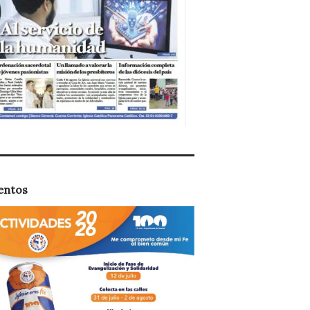
entos