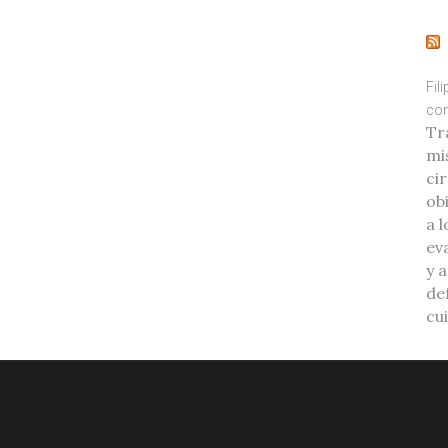
Fil
con
Tr
mi
ci
ob
a l
eva
y 
de
cu