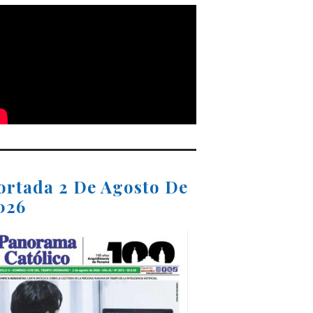
ortada 2 De Agosto De
026