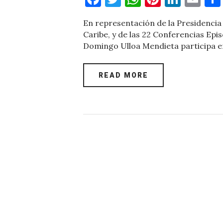
a
w
h
nt
n
m
En representación de la Presidencia 
c
it
at
er
k
ai
Caribe, y de las 22 Conferencias Epi
e
te
s
es
e
l
Domingo Ulloa Mendieta participa e
b
r
A
t
dI
o
p
n
READ MORE
o
p
k