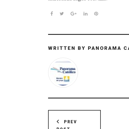
Facebook
Twitter
Google+
LinkedIn
Pinterest
WRITTEN BY
PANORAMA C
Navegación
de
PREV