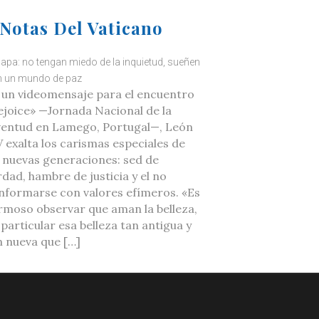
Notas Del Vaticano
Papa: no tengan miedo de la inquietud, sueñen
 un mundo de paz
 un videomensaje para el encuentro
ejoice» —Jornada Nacional de la
ventud en Lamego, Portugal—, León
V exalta los carismas especiales de
s nuevas generaciones: sed de
rdad, hambre de justicia y el no
nformarse con valores efímeros. «Es
rmoso observar que aman la belleza,
 particular esa belleza tan antigua y
n nueva que […]