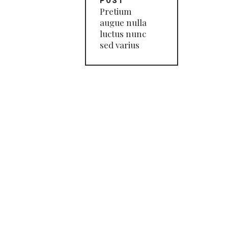
POST
entradas
Pretium
augue nulla
luctus nunc
sed varius