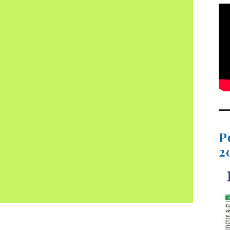
P
2
t
dIn
ail
Compartir