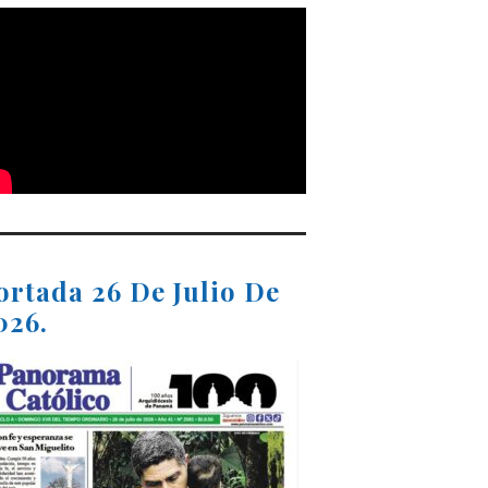
ortada 26 De Julio De
026.