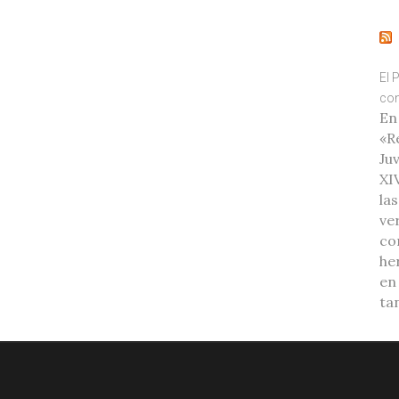
El 
con
En
«R
Ju
XI
la
ve
co
he
en
ta