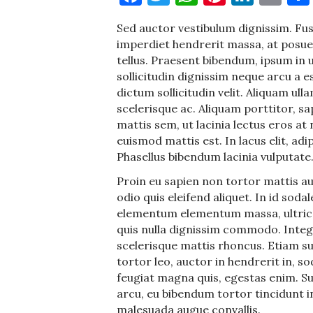
Sed auctor vestibulum dignissim. F
imperdiet hendrerit massa, at posuer
tellus. Praesent bibendum, ipsum in u
sollicitudin dignissim neque arcu a es
dictum sollicitudin velit. Aliquam ul
scelerisque ac. Aliquam porttitor, s
mattis sem, ut lacinia lectus eros at 
euismod mattis est. In lacus elit, a
Phasellus bibendum lacinia vulputate
Proin eu sapien non tortor mattis au
odio quis eleifend aliquet. In id soda
elementum elementum massa, ultrice
quis nulla dignissim commodo. Integ
scelerisque mattis rhoncus. Etiam su
tortor leo, auctor in hendrerit in, so
feugiat magna quis, egestas enim. S
arcu, eu bibendum tortor tincidunt i
malesuada augue convallis.