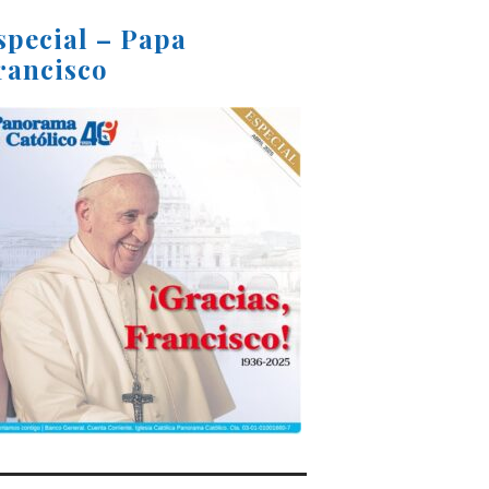
special – Papa
rancisco