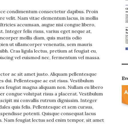
usce condimentum consectetur dapibus. Proin
e velit. Nam vitae elementum lacus, in mollis
ltricies accumsan, augue nisi congue libero,
t. Integer felis risus, varius eget neque at,
lamcorper mollis diam, quis mattis odio
apien ut ullamcorper venenatis, sem mauris
nibh. Cras ligula lectus, pretium at feugiat eu,
dipiscing vel euismod nec, fermentum vel massa.
.
ctor ac sit amet justo. Aliquam pellentesque
Ev
les dui. Pellentesque ac est risus. Vestibulum
s feugiat magna aliquam non. Nullam eu libero
er congue volutpat risus a placerat. Vestibulum
scipit mi convallis rutrum dignissim. Integer
dales quis felis. Pellentesque et sem cursus,
uspendisse potenti. Quisque consequat lacus
n. Nam feugiat lectus sed enim tempor, sit amet