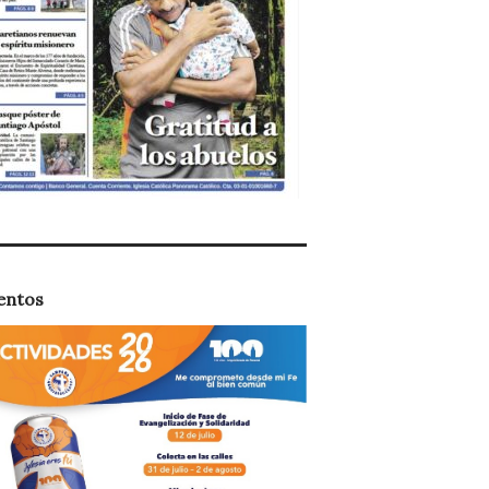
entos