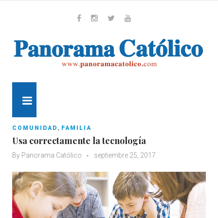
Skip
to
content
Whatsapp
Facebook
Instagram
Twitter
Youtube
MENU
,
COMUNIDAD
FAMILIA
Usa correctamente la tecnología
By
Panorama Católico
septiembre 25, 2017