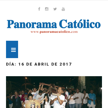
Skip
to
content
Whatsapp
Facebook
Instagram
Twitter
Youtube
MENU
DÍA:
16 DE ABRIL DE 2017