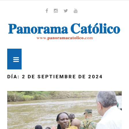
Skip
to
content
Whatsapp
Facebook
Instagram
Twitter
Youtube
MENU
DÍA:
2 DE SEPTIEMBRE DE 2024