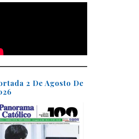
ortada 2 De Agosto De
026