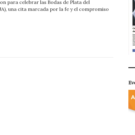
on para celebrar las Bodas de Plata del
m
JA), una cita marcada por la fe y el compromiso
p
ar
ti
r
Ev