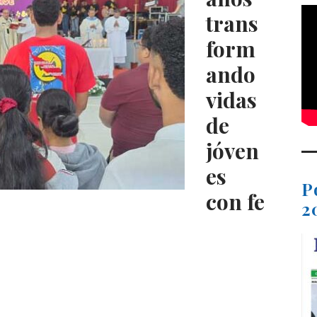
trans
form
ando
vidas
de
jóven
es
P
con fe
2
C
o