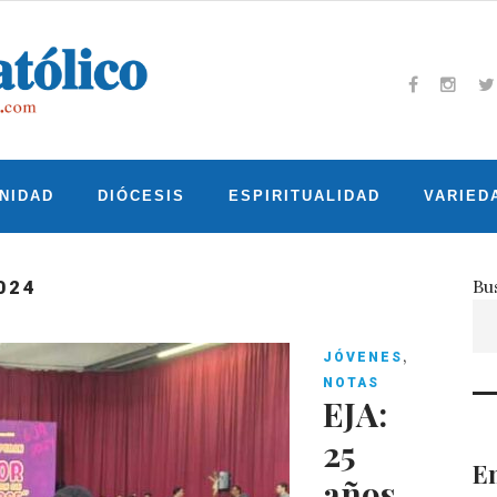
Facebook
Insta
T
NIDAD
DIÓCESIS
ESPIRITUALIDAD
VARIED
Bu
024
,
JÓVENES
NOTAS
EJA:
25
En
años