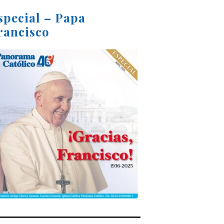
special – Papa
rancisco