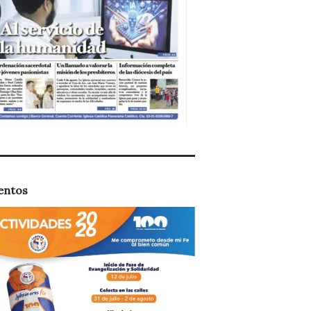
entos