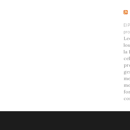
El 
pro
Le
lo
la
ce
pr
ge
me
me
fo
co