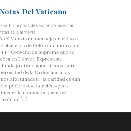
Notas Del Vaticano
Papa: En tiempos de división se necesitan
fetas de la armonía
ón XIV envía un mensaje en vídeo a
s Caballeros de Colón con motivo de
 144.ª Convención Suprema que se
lebra en Denver. Expresa su
ofunda gratitud «por la constante
nerosidad de la Orden hacia los
nos afortunados»: la caridad es «un
dio poderoso», también «para
rtalecer la comunión que es el
razón de […]