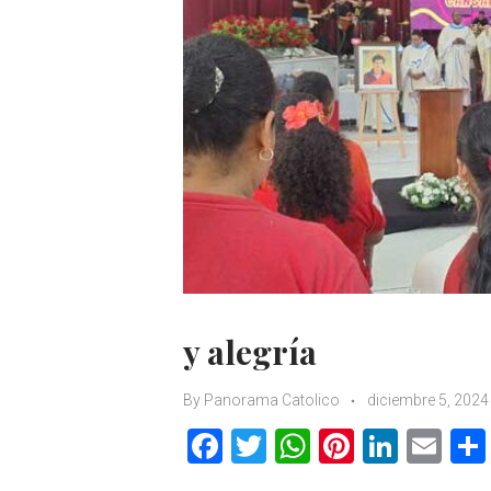
y alegría
By
Panorama Catolico
diciembre 5, 2024
F
T
W
Pi
Li
E
a
w
h
nt
n
m