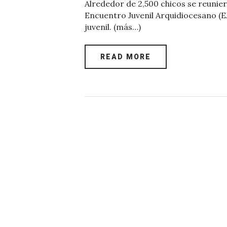
Alrededor de 2,500 chicos se reunier
c
it
at
er
k
ai
Encuentro Juvenil Arquidiocesano (E
e
te
s
es
e
l
juvenil. (más…)
b
r
A
t
dI
o
p
n
READ MORE
o
p
k