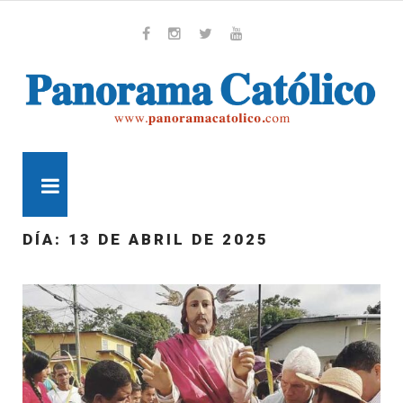
Skip
to
content
Whatsapp
Facebook
Instagram
Twitter
Youtube
MENU
DÍA:
13 DE ABRIL DE 2025