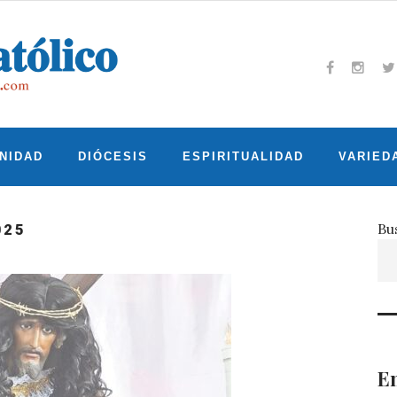
Facebook
Insta
T
NIDAD
DIÓCESIS
ESPIRITUALIDAD
VARIED
Bu
025
En