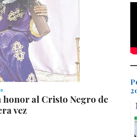
P
2
IO
n honor al Cristo Negro de
ra vez
C