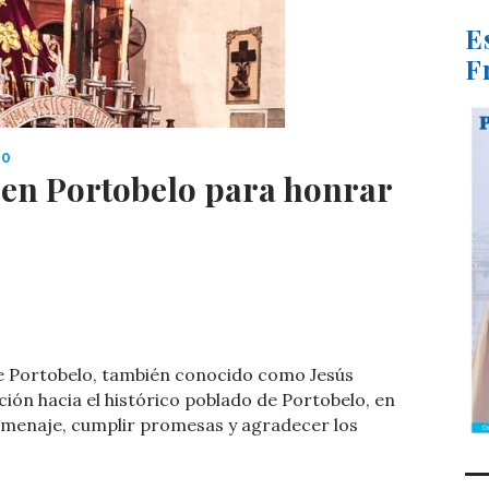
E
F
IO
 en Portobelo para honrar
C
o
de Portobelo, también conocido como Jesús
m
ión hacia el histórico poblado de Portobelo, en
p
homenaje, cumplir promesas y agradecer los
ar