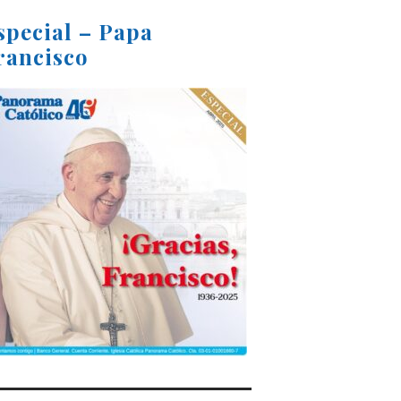
special – Papa
rancisco