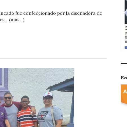
o
hincado fue confeccionado por la diseñadora de
m
les. (más…)
p
ar
ti
r
Ev