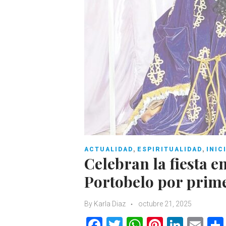
,
,
ACTUALIDAD
ESPIRITUALIDAD
INIC
Celebran la fiesta e
Portobelo por prime
By
Karla Diaz
octubre 21, 2025
F
T
W
Pi
Li
E