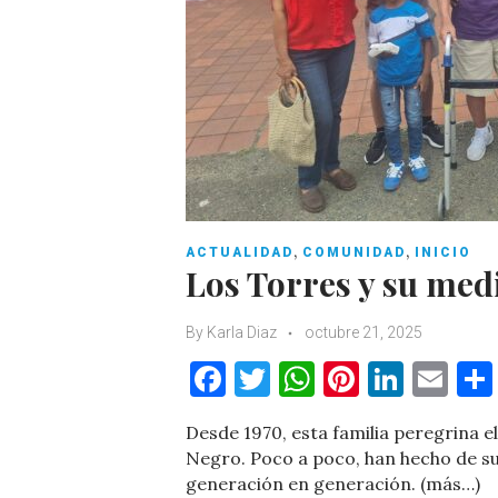
,
,
ACTUALIDAD
COMUNIDAD
INICIO
Los Torres y su med
By
Karla Diaz
octubre 21, 2025
F
T
W
Pi
Li
E
a
w
h
nt
n
m
Desde 1970, esta familia peregrina e
c
it
at
er
k
ai
Negro. Poco a poco, han hecho de su
e
te
s
es
e
l
generación en generación. (más…)