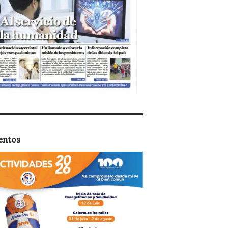
entos