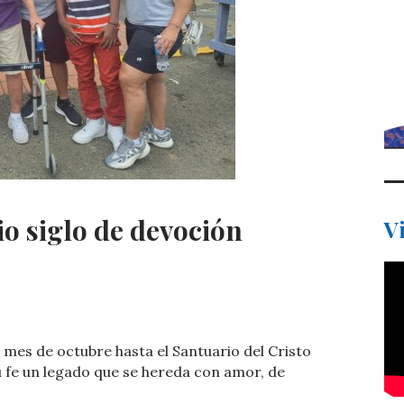
io siglo de devoción
V
C
o
l mes de octubre hasta el Santuario del Cristo
m
 fe un legado que se hereda con amor, de
p