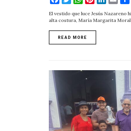
a
w
h
nt
n
m
El vestido que luce Jesús Nazareno 
c
it
at
er
k
ai
alta costura, María Margarita Mora
e
te
s
es
e
l
b
r
A
t
dI
READ MORE
o
p
n
o
p
k