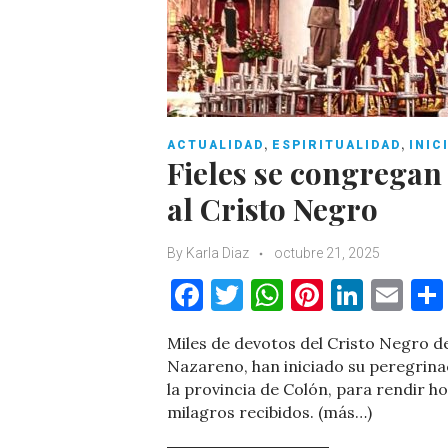
,
,
ACTUALIDAD
ESPIRITUALIDAD
INIC
Fieles se congregan
al Cristo Negro
By
Karla Diaz
octubre 21, 2025
F
T
W
Pi
Li
E
a
w
h
nt
n
m
Miles de devotos del Cristo Negro 
c
it
at
er
k
ai
Nazareno, han iniciado su peregrinac
e
te
s
es
e
l
la provincia de Colón, para rendir 
milagros recibidos. (más…)
b
r
A
t
dI