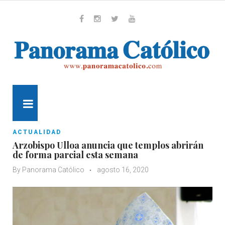
Skip
to
content
Whatsapp
Facebook
Instagram
Twitter
Youtube
MENU
ACTUALIDAD
Arzobispo Ulloa anuncia que templos abrirán
de forma parcial esta semana
By
Panorama Católico
agosto 16, 2020